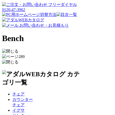
Bench
チェア
カウンター
チェア
イグサ